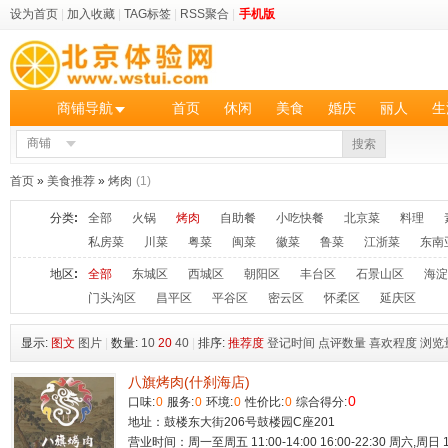
设为首页
|
加入收藏
|
TAG标签
|
RSS聚合
|
手机版
商铺导航
首页
休闲
美食
婚庆
丽人
生
商铺
搜索
首页
»
美食推荐
»
烤肉
(1)
分类
:
全部
火锅
烤肉
自助餐
小吃快餐
北京菜
料理
私房菜
川菜
粤菜
闽菜
徽菜
鲁菜
江浙菜
东南
地区
:
全部
东城区
西城区
朝阳区
丰台区
石景山区
海淀
门头沟区
昌平区
平谷区
密云区
怀柔区
延庆区
显示:
图文
图片
|
数量:
10
20
40
|
排序:
推荐度
登记时间
点评数量
喜欢程度
浏览
八旗烤肉(什刹海店)
0
口味:
0
服务:
0
环境:
0
性价比:
0
综合得分:
地址：鼓楼东大街206号鼓楼园C座201
营业时间：周一至周五 11:00-14:00 16:00-22:30 周六,周日 11