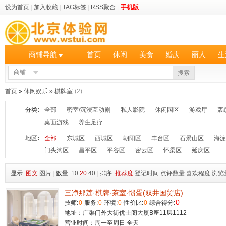
设为首页
|
加入收藏
|
TAG标签
|
RSS聚合
|
手机版
商铺导航
首页
休闲
美食
婚庆
丽人
生
商铺
搜索
首页
»
休闲娱乐
»
棋牌室
(2)
分类
:
全部
密室/沉浸互动剧
私人影院
休闲园区
游戏厅
轰
桌面游戏
养生足疗
地区
:
全部
东城区
西城区
朝阳区
丰台区
石景山区
海淀
门头沟区
昌平区
平谷区
密云区
怀柔区
延庆区
显示:
图文
图片
|
数量:
10
20
40
|
排序:
推荐度
登记时间
点评数量
喜欢程度
浏览
三净那莲·棋牌·茶室·惯蛋(双井国贸店)
0
技师:
0
服务:
0
环境:
0
性价比:
0
综合得分:
地址：广渠门外大街优士阁大厦B座11层1112
营业时间：周一至周日 全天