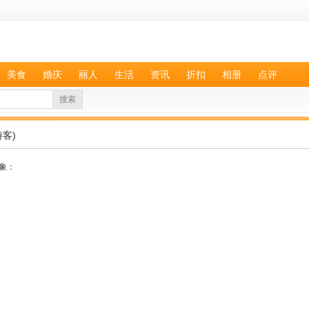
美食
婚庆
丽人
生活
资讯
折扣
相册
点评
搜索
客)
象：