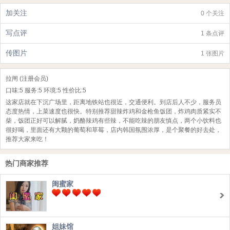
加关注
0 个关注
写点评
1 条点评
传图片
1 张图片
拉闸 (注册会员)
口味:
5
服务:
5
环境:
5
性价比:
5
这家店就在下沉广场里，距离地铁站也很近，交通便利。到店后人不少，服务员
态度热情，上菜速度也很快。特别推荐甜辣炸鸡和金枪鱼饭团，炸鸡肉质紧实不
柴，饭团正好可以解腻，奶酪辣鸡有些辣，不能吃辣的朋友慎点，两个小饮料也
很好喝，里面还有大颗的葡萄和草莓，店内韩国氛围浓厚，是个聚餐的好去处，
推荐大家来吃！
热门商家推荐
闺蜜家
姐妹馆