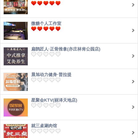
微糖个人工作室
扁鹊匠人·正骨推拿(亦庄林肯公园店)
晨旭动力健身·普拉提
星聚会KTV(丽泽天地店)
就三桌涮肉馆