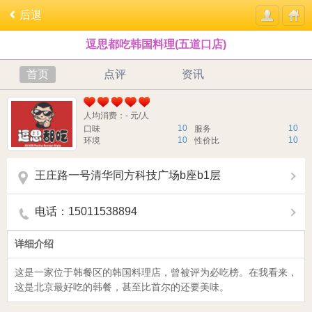
后退
逗思都吃韩国料理(五道口店)
首页
点评
资讯
人均消费：- 元/人
10
10
口味
服务
10
10
环境
性价比
王庄路一号清华同方科技广场b座b1层
电话：15011538894
详细介绍
这是一家位于韩餐区的韩国料理店，曾被评为必吃榜。在我看来，
这是北京最好吃的韩餐，甚至比首尔的还要美味。