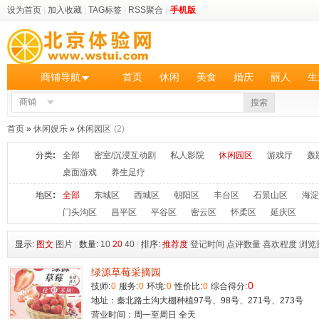
设为首页
|
加入收藏
|
TAG标签
|
RSS聚合
|
手机版
商铺导航
首页
休闲
美食
婚庆
丽人
生
商铺
搜索
首页
»
休闲娱乐
»
休闲园区
(2)
分类
:
全部
密室/沉浸互动剧
私人影院
休闲园区
游戏厅
轰
桌面游戏
养生足疗
地区
:
全部
东城区
西城区
朝阳区
丰台区
石景山区
海淀
门头沟区
昌平区
平谷区
密云区
怀柔区
延庆区
显示:
图文
图片
|
数量:
10
20
40
|
排序:
推荐度
登记时间
点评数量
喜欢程度
浏览
绿源草莓采摘园
0
技师:
0
服务:
0
环境:
0
性价比:
0
综合得分:
地址：秦北路土沟大棚种植97号、98号、271号、273号
营业时间：周一至周日 全天